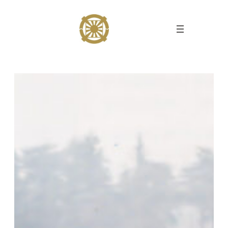
Перейти
до
вмісту