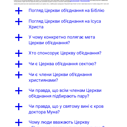
Коли в 2012 р. доктор Мун відійшов у світ вічності, на чолі всесвітнього руху об’єднання стала його дружина
Мун Хан Хак Джа
, (
книга Матір Миру
) яка завжди була його найближчим
послідовником. Наразі пані Мун приділяє велику увагу вихованню лідерів із молодого покоління членів Церкви.
Церква об’єднання має своїх прихильників майже в усіх країнах світу, з найбільшими громадами в Південній Кореї, Японії та США. Орієнтовна кількість її членів складає 500 тисяч осіб.
a
Погляд Церкви об’єднання на Біблію
a
Погляд Церкви об’єднання на Ісуса
Христа
a
У чому конкретно полягає мета
Церкви об’єднання?
a
Хто спонсорує Церкву об’єднання?
a
Чи є Церква об’єднання сектою?
a
Чи є члени Церкви об’єднання
християнами?
a
Чи правда, що всім членам Церкви
об’єднання підбирають пару?
a
Чи правда, що у святому вині є кров
доктора Муна?
a
Чому люди вважають Церкву