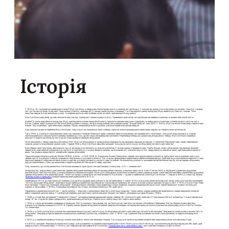
Історія
1
У 1935 р., 16-ти річний (за корейським стилем
) Мун Сон Мьон, у переддень Пасхи провів усю ніч у молитві на горі Мьоду. У сльозах він шукав у Бога відповіді на питання. Чому Бог створив
світ, де так багато болю та відчаю? Чому всемогутній Бог залишив світ у такому жалюгідному становищі? Того пасхального ранку молодому Муну явився Ісус Христос і сказав: “Біль
людства завдає Богові величезного суму. Ти повинен взяти на себе особливу місію на землі, щоб виконати Божу роботу”.
Мун Сон Мьон усвідомив, що має звільнити людство від страждань і принести радість Богу. Прийнявши свою місію, він іще більше заглибився в молитву та змінив свій спосіб життя.
Майже 10 років знадобилося молодому Муну, щоб відкрити основні принципи Всесвіту, зрозуміти причини людських страждань та вибудувати чіткий план утілення єдиного світу на чолі з
Богом. Знання, набуті в результаті багатьох років духовного пошуку, лягли в основу вчення, яке отримало назву “Божий Принцип” (кор. 원리). У 1945 р. Мун Сон Мьон почав представляти своє
вчення “підготовленим” християнським церквам. Однак, незважаючи на його зусилля, цей початковий план зазнав невдачі.
Християнські лідери не прийняли Мун Сон Мьона, тому в нього не залишилося іншого вибору, окрім як почати проповідувати пересічним людям та створити свою організацію.
Так у 1946 р. у молодого проповідника, який тоді мешкав у Пхеньяні (Північна Корея), з’явилися перші послідовники, які називали його «вчителем». Але дуже скоро протидія зі сторони
північнокорейського комуністичного режиму призвела до того, що його було несправедливо ув’язнено. Переживши нелюдські умови концентраційного табору, Мун Сон Мьон сповнився
рішучості створити організацію, яку згодом стали називати Церквою об’єднання.
Після звільнення з табору завдяки діям військ ООН, Мун Сон Мьон разом зі своїми двома першими послідовниками, вирушив на південь. У повоєнній Південній Кореї, серед неймовірних
злиднів, разом із нечисленною групою учнів, 1 травня 1954 р. Мун Сон Мьон офіційно заснував “Асоціацію святого духу за об’єднання світового християнства”.
Було обрано саме таку назву, аби показати, що ця організація не належить до жодної деномінації і не має наміру створювати нову. Навіть більше, слово «об’єднання» відображає бажання
привести всі християнські деномінації до єдності, а «святий дух» у цьому випадку означає, що духовний світ, центром якого є Бог, приєднався до людей на землі, щоб працювати разом із
ними. Так почався непростий 40-річний шлях Церкви об’єднання.
Перші місіонери поїхали в сусідню Японію (1958 р.), а потім – у США (1959 р.). Керуючись Божим Принципом, Церква розгорнула широку діяльність, щоб домогтися докорінних змін у всіх
сферах життя та діяльності людей, починаючи з внутрішнього, духовного аспекту. Так, згодом сформувався широкомасштабний міжнародний рух, який прагне до відновлення первісного стану
людської природи і побудови на землі Божого царства, де люди житимуть у єдності, мирі та любові. На екуменічну діяльність засновник витратив більше коштів, ніж на Церкву об’єднання,
будучи переконаним у тому, що неможливо створити єдиний світ без єдності серед християн.
Слід зазначити, що послідовники Мун Сон Мьона називають один одного не християнами, а
шікку
(кор. 식구) — членами сім’ї.
На відміну від традиційного християнства, Церква об’єднання проповідувала не індивідуальне спасіння, а спасіння через сім’ю. Коли 11 квітня 1960 р. відбулася церемонія одруження
вчителя Муна і пані Хан Хак Джа, їх почали називати Істинними Батьками. Після цього вони вдвох почали благословляти членів церкви на шлюб. Саме завдяки масовим церемоніям одруження
Церква об’єднання стала широковідомою. Теологічні засади церкви були систематизовані Ю Хьо Воном — одним із найближчих учнів Мун Сон Мьона — і видані в 1966 р. у книзі під назвою
«Виклад Божого Принципу»
(уперше перекладений українською в 2013 р.).
Переїхавши в 1971 р. до християнської Америки, доктор Мун поширив свою діяльність на світовий рівень. У серпні 1972 р. для дослідження філософських засад нової культури був заснований
“Інститут філософії об’єднання”, який веде пошук найбільш прийнятних відповідей на ті філософські проблеми, які лежать в основі сучасної кризової ситуації у світі. У 1974 р. в штаті Нью-Йорк
Мун заснував “Теологічну семінарію об’єднання”. Викладачами в семінарії стали професори з інших конфесій, зокрема священики методистської, пресвітеріанської та римо-католицької
церков, а також рабин. У 1975 р., отримавши відповідну підготовку, місіонери поїхали до 120 країн світу.
Паралельно церква вела ідеологічну — часом запеклу — боротьбу з комунізмом через його атеїстичну складову. Таким чином, церква зробила вагомий внесок у мирне вирішення холодної
війни і повалення залізної завіси. У цій боротьбі неабияку роль відіграло газетне видання «Вашингтон таймс», засноване доктором Муном у 1982 р.
У 1989 р. у Кореї був заснований “Університет Сонмун”. Це акредитований навчальний заклад (займає 26-те місце в Кореї), який має 37 спеціальностей та 6 аспірантур. У ньому навчаються
понад 10 тис. студентів. Девіз університету, який визначив доктор Мун: «Любіть Бога, любіть людство і любіть свою країну».
У 1990 р. у була організована конференція провідних ЗМІ та колишніх глав держав, під час якої доктор і пані Мун зустрілися з Михайлом Горбачовим. Відтак Церква почала офіційну
діяльність на теренах колишнього СРСР. В Україну вчення Церкви об’єднання потрапило завдяки місіонерам, які відвідали країну на початку дев’яностих років двадцятого століття і посіяли
тут сімена віри.
У 1996 р. в США доктор Мун оголосив про закінчення епохи Асоціації святого духу за об’єднання світового християнства. Натомість він заснував “Федерацію сімей за мир у всьому світі та
об’єднання”. Федерація прагне вирішити основоположні проблеми суспільства, починаючи з сім’ї. У 1990-х рр. церемонії благословення на шлюб стали масовими та набули міжнародного
розмаху.
У 2003 р. у корейській провінції Кьонгідо почала свою роботу теологічна семінарія Чоншім. Того ж року доктор Мун ініціював міжрелігійну миротворну місію на Близькому Сході.
А в 2005 р. заснував “Федерацію всесвітнього миру” для доповнення та сприяння миротворній роботі ООН. Після цього в 2005-2006 рр. три покоління родини Мун відвідали 180 країн, щоб
передати світу «Послання миру». У 2009 р. світ побачила автобіографія Мун Сон Мьона
“Громадянин світу, який любить мир”
, яка стала бестселером у Кореї та Японії.